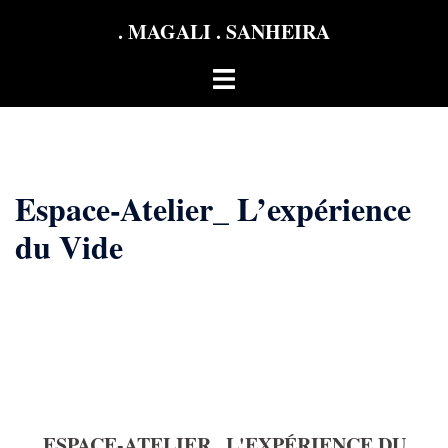
Aller
. MAGALI . SANHEIRA
au
contenu
Ouvrir/fermer
le
menu
Espace-Atelier_ L’expérience
du Vide
ESPACE-ATELIER_ L'EXPÉRIENCE DU