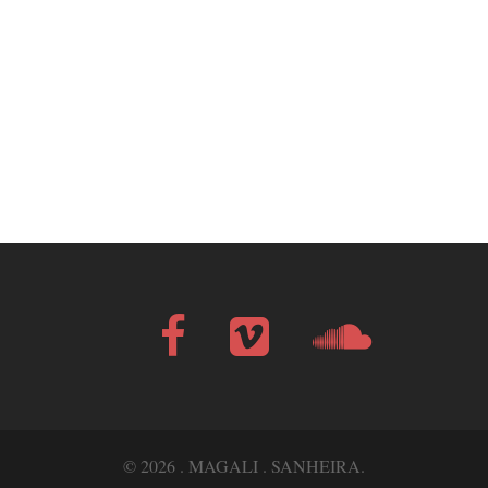
Facebook
Vimeo
Soundcloud
Bandcamp
© 2026 . MAGALI . SANHEIRA.