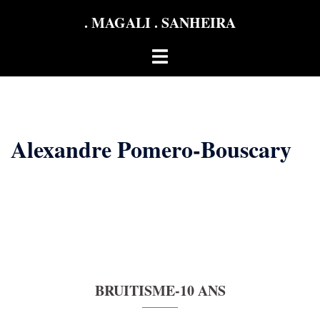
Aller
. MAGALI . SANHEIRA
au
contenu
Ouvrir/fermer
le
menu
Alexandre Pomero-Bouscary
BRUITISME-10 ANS