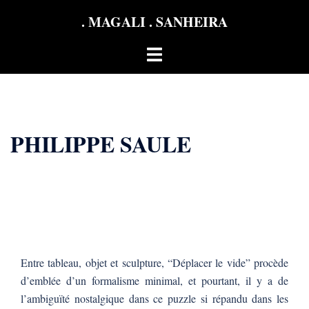
Aller
. MAGALI . SANHEIRA
au
contenu
Ouvrir/fermer
le
menu
PHILIPPE SAULE
Entre tableau, objet et sculpture, “Déplacer le vide” procède
d’emblée d’un formalisme minimal, et pourtant, il y a de
l’ambiguïté nostalgique dans ce puzzle si répandu dans les