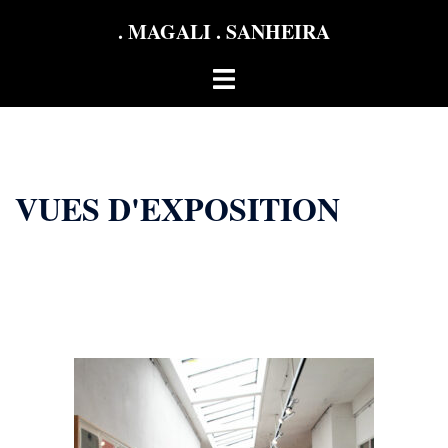
Aller
. MAGALI . SANHEIRA
au
contenu
Ouvrir/fermer
le
menu
VUES D'EXPOSITION