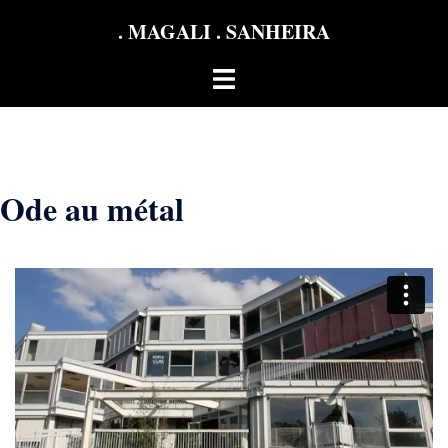
Aller
. MAGALI . SANHEIRA
au
contenu
Ouvrir/fermer
le
menu
Ode au métal