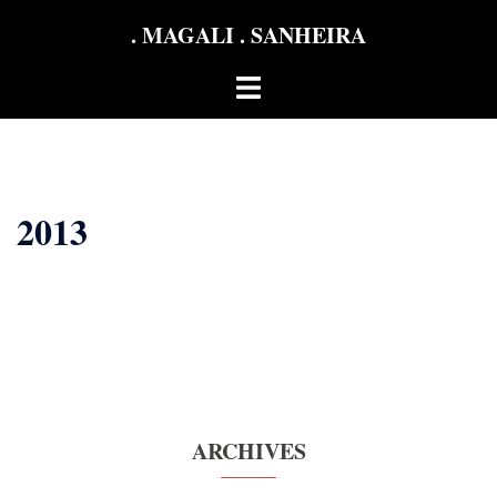
Aller
. MAGALI . SANHEIRA
au
contenu
Ouvrir/fermer
le
menu
2013
ARCHIVES