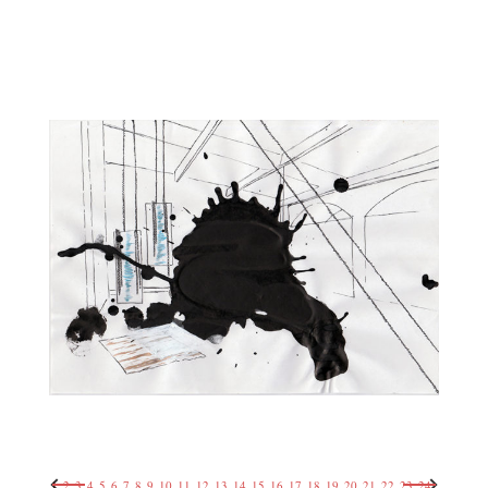
1
2
3
4
5
6
7
8
9
10
11
12
13
14
15
16
17
18
19
20
21
22
23
24