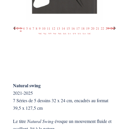
1
2
3
4
5
6
7
8
9
10
11
12
13
14
15
16
17
18
19
20
21
22
23
24
25
26
27
28
29
30
31
32
33
34
35
Natural swing
2021-2025
7 Séries de 5 dessins 32 x 24 cm, encadrés au format
39,5 x 127,5 cm
Le titre
Natural Swing
évoque un mouvement fluide et
oscillant, lié à la nature.