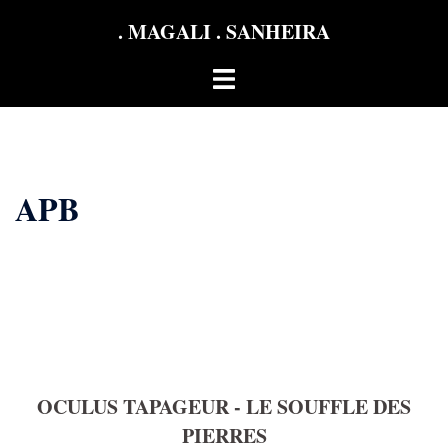
Aller
. MAGALI . SANHEIRA
au
contenu
Ouvrir/fermer
le
menu
APB
OCULUS TAPAGEUR - LE SOUFFLE DES
PIERRES