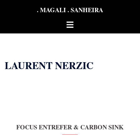
Aller
. MAGALI . SANHEIRA
au
contenu
Ouvrir/fermer
le
menu
LAURENT NERZIC
FOCUS ENTREFER & CARBON SINK