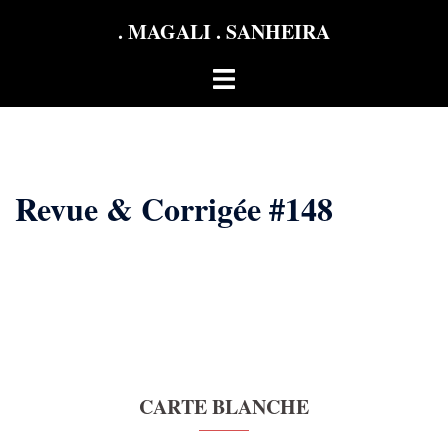
Aller
. MAGALI . SANHEIRA
au
contenu
Ouvrir/fermer
le
menu
Revue & Corrigée #148
CARTE BLANCHE