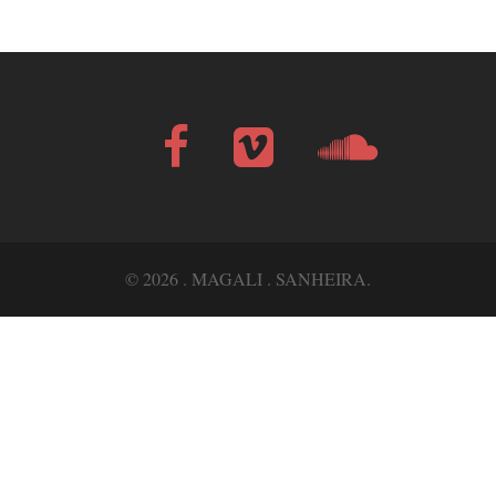
Facebook
Vimeo
Soundcloud
Bandcamp
© 2026 . MAGALI . SANHEIRA.