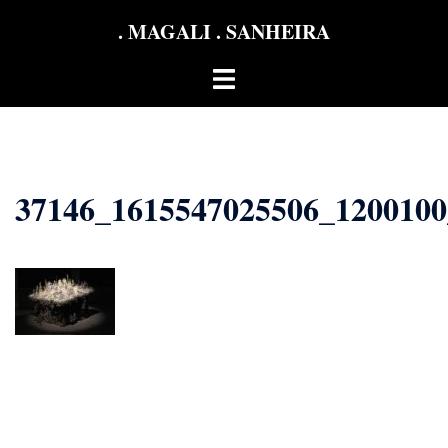
Aller
. MAGALI . SANHEIRA
au
contenu
Ouvrir/fermer
le
menu
37146_1615547025506_120010