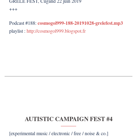
GRÊLE FEST, Cugand 22 juin 2019
+++
cosmogol999-188-20191028-grelefest.mp3
Podcast #188:
playlist :
http://cosmogol999.blogspot.fr
AUTISTIC CAMPAIGN FEST #4
[experimental music / electronic / free / noise & co.]