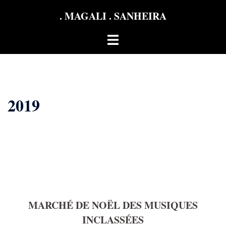
Aller
. MAGALI . SANHEIRA
au
contenu
Ouvrir/fermer
le
menu
2019
MARCHÉ DE NOËL DES MUSIQUES
INCLASSÉES