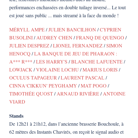
performances enchassées en double tuilage inversé... Le tout
est joué sans public ... mais streamé à la face du monde !
MÉRYLL AMPE
/
JULIEN BANCILHON
/
CYPRIEN
BUSOLINI
/
AUDREY CHEN
/
FRANQ DE QUENGO
/
JULIEN DESPREZ
/
LIONEL FERNANDEZ
/
SIMON
HENOCQ
/
LA BANQUE DE JEU DE PHARAON :
A*** R***
/
LES HARRY'S
/
BLANCHE LAFUENTE
/
LOWJACK
/
VIOLAINE LOCHU
/
MARIUS LORIS
/
OCULUS TAPAGEUR
/
LAURENT PASCAL
/
CINNA‘CIKKUN' PEYGHAMY
/
MAT POGO
/
TIMOTHÉE QUOST
/
ARNAUD RIVIÈRE
/
ANTOINE
VIARD
Stands
De 12h21 à 21h12, dans l’ancienne brasserie Bouchoule, à
62 mètres des Instants Chavirés, on reçoit le signal audio et