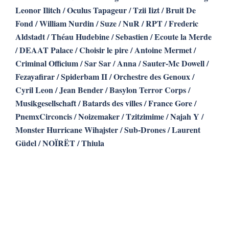
Leonor Ilitch /
Oculus Tapageur /
Tzii Iizt /
Bruit De
Fond /
William Nurdin /
Suze /
NuR /
RPT /
Frederic
Aldstadt /
Théau Hudebine /
Sebastien /
Ecoute la Merde
/
DEAAT Palace /
Choisir le pire /
Antoine Mermet /
Criminal Officium /
Sar Sar /
Anna / Sauter-Mc Dowell /
Fezayafirar /
Spiderbam II /
Orchestre des Genoux /
Cyril Leon /
Jean Bender /
Basylon Terror Corps /
Musikgesellschaft /
Batards des villes /
France Gore /
PnemxCirconcis /
Noizemaker /
Tzitzimime /
Najah Y /
Monster Hurricane Wihajster /
Sub-Drones /
Laurent
Güdel /
NOÏRËT /
Thiula