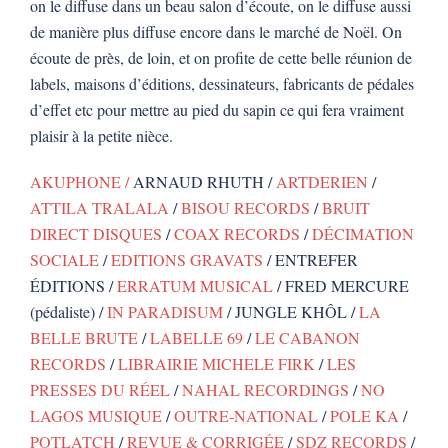
on le diffuse dans un beau salon d’écoute, on le diffuse aussi
de manière plus diffuse encore dans le marché de Noël. On
écoute de près, de loin, et on profite de cette belle réunion de
labels, maisons d’éditions, dessinateurs, fabricants de pédales
d’effet etc pour mettre au pied du sapin ce qui fera vraiment
plaisir à la petite nièce.
AKUPHONE /
ARNAUD RHUTH /
ARTDERIEN
/
ATTILA TRALALA
/
BISOU RECORDS
/
BRUIT
DIRECT DISQUES
/
COAX RECORDS
/
DÉCIMATION
SOCIALE
/
EDITIONS GRAVATS
/ ENTREFER
ÉDITIONS /
ERRATUM MUSICAL
/ FRED MERCURE
(pédaliste) /
IN PARADISUM
/ JUNGLE KHÔL /
LA
BELLE BRUTE
/
LABELLE 69
/
LE CABANON
RECORDS
/
LIBRAIRIE MICHELE FIRK
/
LES
PRESSES DU RÉEL
/
NAHAL RECORDINGS
/
NO
LAGOS MUSIQUE
/
OUTRE-NATIONAL
/
POLE KA
/
POTLATCH
/
REVUE & CORRIGÉE
/
SDZ RECORDS
/