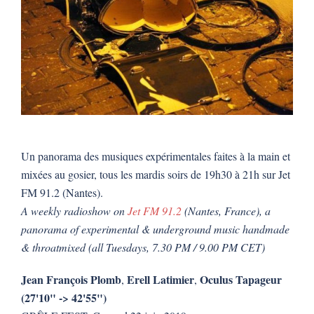
Un panorama des musiques expérimentales faites à la main et
mixées au gosier, tous les mardis soirs de 19h30 à 21h sur Jet
FM 91.2 (Nantes).
A weekly radioshow on
Jet FM 91.2
(Nantes, France), a
panorama of experimental & underground music handmade
& throatmixed (all Tuesdays, 7.30 PM / 9.00 PM CET)
Jean François Plomb
Erell Latimier
Oculus Tapageur
,
,
(
27'10" -> 42'55"
)