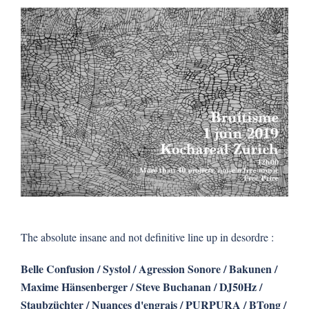
The absolute insane and not definitive line up in desordre :
Belle Confusion /
Systol /
Agression Sonore /
Bakunen /
Maxime Hänsenberger /
Steve Buchanan /
DJ50Hz /
Staubzüchter /
Nuances d'engrais /
PURPURA /
BTong /