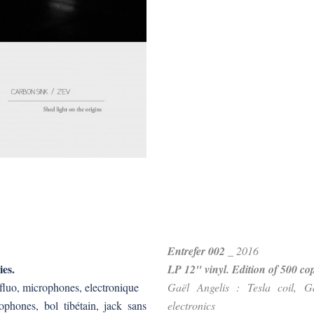
Entrefer 002
_ 2016
ies.
LP 12" vinyl. Edition of 500 cop
 fluo, microphones, electronique
Gaël Angelis : Tesla coil, G
phones, bol tibétain, jack sans
electronics