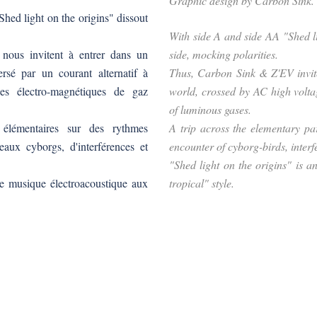
Graphic design by Carbon Sink.
hed light on the origins" dissout
With side A and side AA "Shed li
nous invitent à entrer dans un
side, mocking polarities.
ersé par un courant alternatif à
Thus, Carbon Sink & Z'EV invite 
des électro-magnétiques de gaz
world, crossed by AC high volta
of luminous gases.
 élémentaires sur des rythmes
A trip across the elementary par
eaux cyborgs, d'interférences et
encounter of cyborg-birds, inter
"Shed light on the origins" is a
ne musique électroacoustique aux
tropical" style.