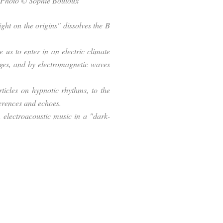
 Photo © Sophie Bouloux
ght on the origins" dissolves the B
us to enter in an electric climate
ges, and by electromagnetic waves
ticles on hypnotic rhythms, to the
ferences and echoes.
n electroacoustic music in a "dark-