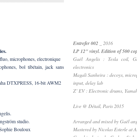
Entrefer 002
_ 2016
ies.
LP 12" vinyl. Edition of 500 cop
 fluo, microphones, electronique
Gaël Angelis : Tesla coil, G
phones, bol tibétain, jack sans
electronics
Magali Sanheira : decoys, micr
 Yamaha DTXPRESS, 16-bit AWM2
input, delay lab
Z’ EV : Electronic drums, Ya
Live @ Détail, Paris 2015
gelis.
gström studio.
Arranged and mixed by Gaël ang
 Sophie Bouloux
Mastered by Nicolas Esterle at A