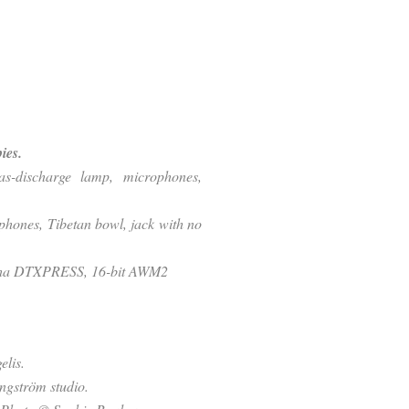
ies.
as-discharge lamp, microphones,
ophones,
Tibetan bowl
, jack with no
maha DTXPRESS, 16-bit AWM2
elis.
ngström studio.