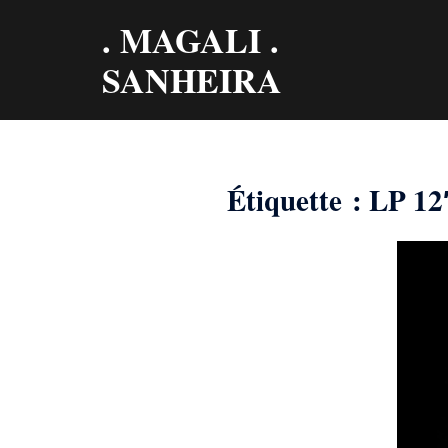
Aller
. MAGALI .
au
contenu
SANHEIRA
Étiquette :
LP 12″