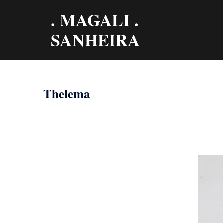
Aller
. MAGALI .
au
contenu
SANHEIRA
Thelema