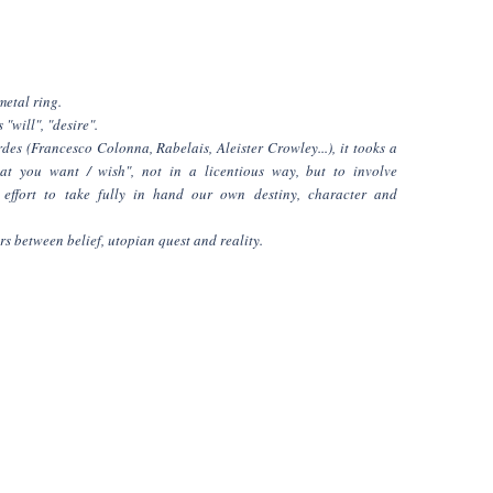
etal ring.
"will", "desire".
s (Francesco Colonna, Rabelais, Aleister Crowley...), it tooks a
t you want / wish", not in a licentious way, but to involve
 effort to take fully in hand our own destiny, character and
rs between belief, utopian quest and reality.