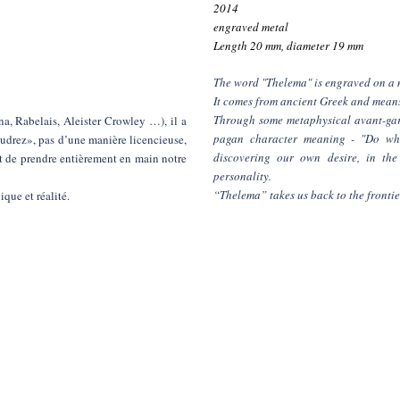
2014
engraved metal
Length 20 mm, diameter 19 mm
The word "Thelema" is engraved on a m
It comes from ancient Greek and means 
Through some metaphysical avant-garde
a, Rabelais, Aleister Crowley …), il a
pagan character meaning - "Do wha
oudrez», pas d’une manière licencieuse,
discovering our own desire, in the
ort de prendre entièrement en main notre
personality.
“Thelema” takes us back to the frontie
que et réalité.