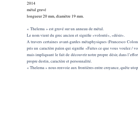
2014
métal gravé
longueur 20 mm, diamètre 19 mm.
« Thelema » est gravé sur un anneau de métal.
Le nom vient du grec ancien et signifie «volonté», «désir».
A travers certaines avant-gardes métaphysiques (Francesco Colonn
pris un caractère païen qui signifie «Faites ce que vous voulez / v
mais impliquant le fait de découvrir notre propre désir, dans l’eff
propre destin, caractère et personnalité.
« Thelema » nous renvoie aux frontières entre croyance, quête utopi