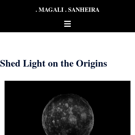
Aller
. MAGALI . SANHEIRA
au
contenu
Ouvrir/fermer
le
menu
Shed Light on the Origins