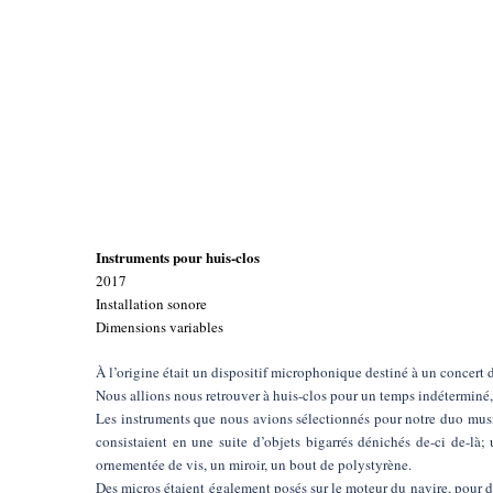
Instruments pour huis-clos
2017
Installation sonore
Dimensions variables
À l’origine était un dispositif microphonique destiné à un concert d
Nous allions nous retrouver à huis-clos pour un temps indéterminé,
Les instruments que nous avions sélectionnés pour notre duo mus
consistaient en une suite d’objets bigarrés dénichés de-ci de-là;
ornementée de vis, un miroir, un bout de polystyrène.
Des micros étaient également posés sur le moteur du navire, pour 