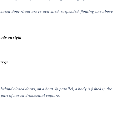
closed-door ritual are re-activated, suspended, floating one above
body on sight
6'56"
ehind closed doors, on a boat. In parallel, a body is fished in the
s part of our environmental capture.