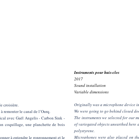
Instruments pour huis-clos
2017
Sound installation
Variable dimensions
Originally was a microphone device in
e croisière.
We were going to go behind closed door
 à remonter le canal de l’Ourq.
The instruments we selected for our mu
ical avec Gaël Angelis - Carbon Sink -
of variegated objects unearthed here a
 un coquillage, une planchette de bois
polystyrene.
Microphones were also placed on the
donner à entendre le ronronnement et le