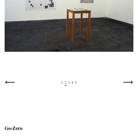
1
2
3
4
5
Go-Zero