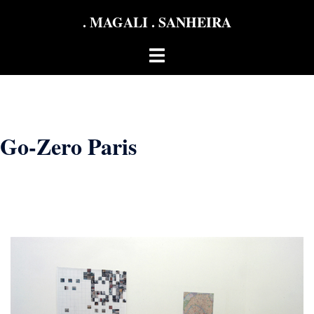
Aller
. MAGALI . SANHEIRA
au
contenu
Ouvrir/fermer
le
menu
Go-Zero Paris