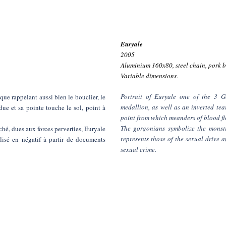
Euryale
2005
Aluminium 160x80, steel chain, pork b
Variable dimensions.
Portrait of Euryale one of the 3 G
ue rappelant aussi bien le bouclier, le
medallion, as well as an inverted tea
ue et sa pointe touche le sol, point à
point from which meanders of blood fl
The gorgonians symbolize the monstr
hé, dues aux forces perverties, Euryale
represents those of the sexual drive 
alisé en négatif à partir de documents
sexual crime.