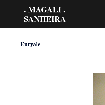
Aller
. MAGALI .
au
contenu
SANHEIRA
Euryale