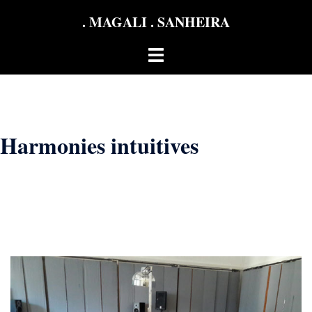
Aller
. MAGALI . SANHEIRA
au
contenu
Ouvrir/fermer
le
menu
Harmonies intuitives