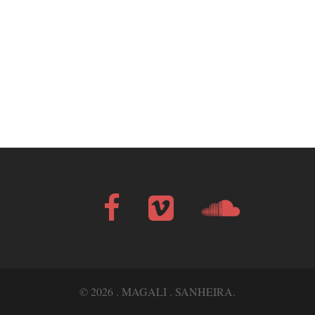
Facebook
Vimeo
Soundcloud
Bandcamp
© 2026 . MAGALI . SANHEIRA.