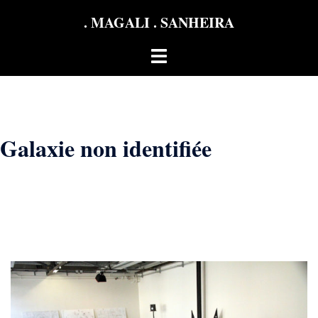
Aller
. MAGALI . SANHEIRA
au
contenu
Ouvrir/fermer
le
menu
Galaxie non identifiée