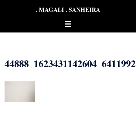
Aller
. MAGALI . SANHEIRA
au
contenu
Ouvrir/fermer
le
menu
44888_1623431142604_641199