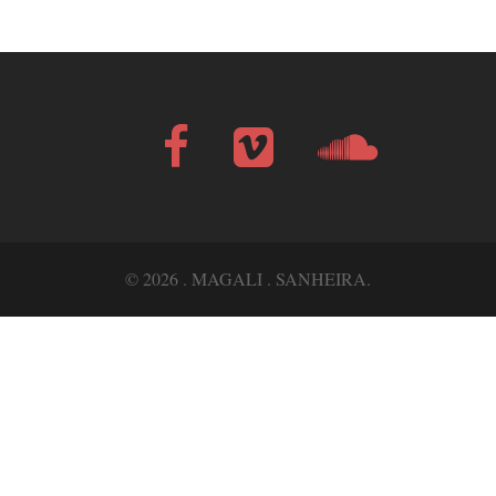
Facebook
Vimeo
Soundcloud
Bandcamp
© 2026 . MAGALI . SANHEIRA.