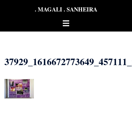
Aller
. MAGALI . SANHEIRA
au
contenu
Ouvrir/fermer
le
menu
37929_1616672773649_457111