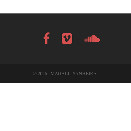
Facebook
Vimeo
Soundcloud
Bandcamp
© 2026 . MAGALI . SANHEIRA.