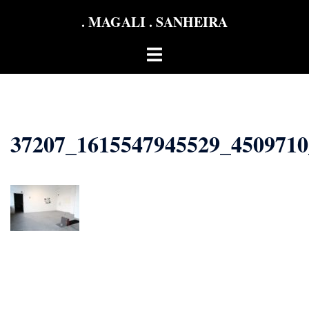
Aller
. MAGALI . SANHEIRA
au
contenu
Ouvrir/fermer
le
menu
37207_1615547945529_450971