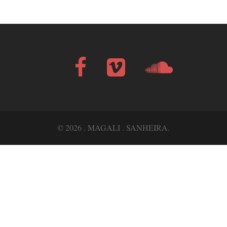
Facebook
Vimeo
Soundcloud
Bandcamp
© 2026 . MAGALI . SANHEIRA.