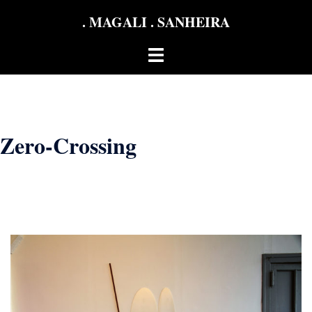
Aller
. MAGALI . SANHEIRA
au
contenu
Ouvrir/fermer
le
menu
Zero-Crossing