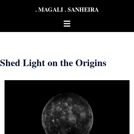
Aller
. MAGALI . SANHEIRA
au
contenu
Ouvrir/fermer
le
menu
Shed Light on the Origins