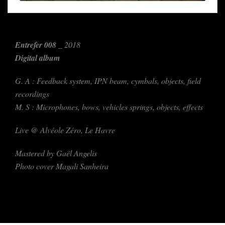
Entrefer 008
_ 2018
Digital album
G. A : Feedback system, IPN beam, cymbals, objects, field
recordings
M. S : Microphones, bows, vehicles springs, objects, effects
Live @ Alvéole Zéro, Le Havre
Mastered by Gaël Angelis
Photo cover Magali Sanheira