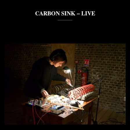
CARBON SINK – LIVE
1
2
3
4
5
6
7
8
9
10
11
12
13
14