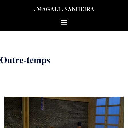
Aller
. MAGALI . SANHEIRA
au
contenu
Ouvrir/fermer
le
menu
Outre-temps