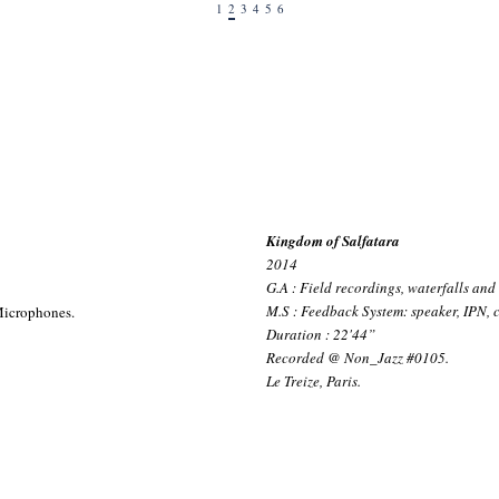
1
2
3
4
5
6
Kingdom of Salfatara
2014
G.A : Field recordings, waterfalls and 
M.S : Feedback System: speaker, IPN, 
 Microphones.
Duration : 22'44”
Recorded @ Non_Jazz #0105.
Le Treize, Paris.