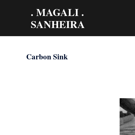
Aller
. MAGALI .
au
contenu
SANHEIRA
Carbon Sink