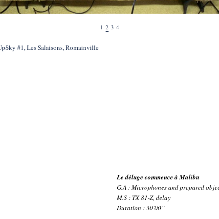
1
2
3
4
UpSky #1, Les Salaisons, Romainville
Le déluge commence à Malibu
G.A : Microphones and prepared obje
M.S : TX 81-Z, delay
Duration : 30'00”