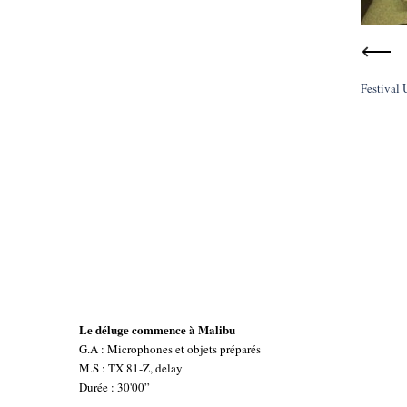
Festival 
Le déluge commence à Malibu
G.A : Microphones et objets préparés
M.S : TX 81-Z, delay
Durée : 30'00”