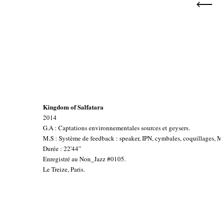
Kingdom of Salfatara
2014
G.A : Captations environnementales sources et geysers.
M.S : Système de feedback : speaker, IPN, cymbales, coquillages,
Durée : 22'44”
Enregistré au Non_Jazz #0105.
Le Treize, Paris.