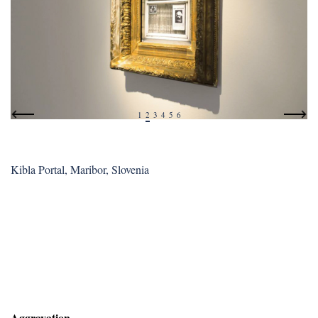
1
2
3
4
5
6
Kibla Portal, Maribor, Slovenia
Aggravation